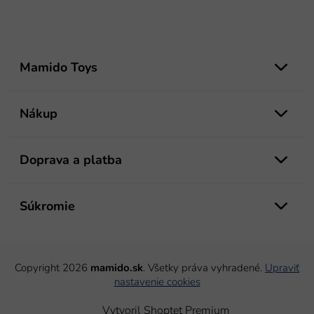
Z
á
Mamido Toys
p
ä
t
Nákup
i
e
Doprava a platba
Súkromie
Copyright 2026
mamido.sk
. Všetky práva vyhradené.
Upraviť
nastavenie cookies
Vytvoril Shoptet Premium