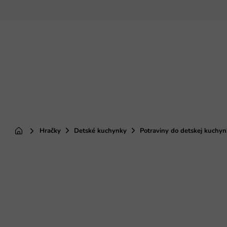
Prejsť
na
obsah
Hračky
Detské kuchynky
Potraviny do detskej kuchy
Domov