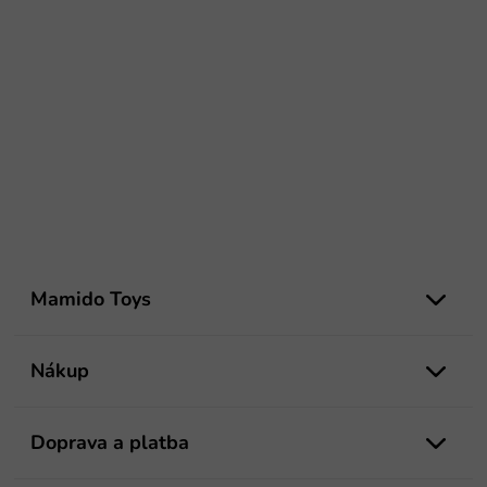
Z
á
Mamido Toys
p
ä
t
Nákup
i
e
Doprava a platba