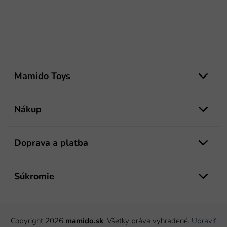
Z
á
Mamido Toys
p
ä
t
Nákup
i
e
Doprava a platba
Súkromie
Copyright 2026
mamido.sk
. Všetky práva vyhradené.
Upraviť