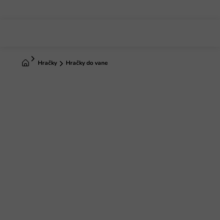
Prejsť
na
obsah
Domov
Hračky
Hračky do vane