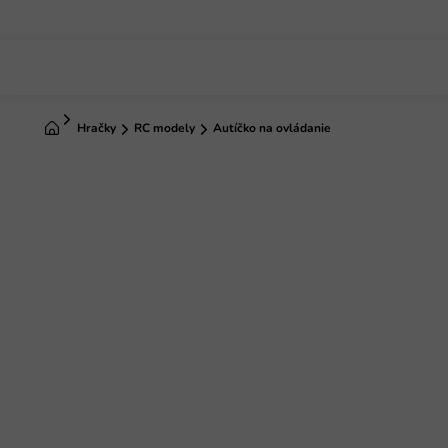
Prejsť
na
obsah
Domov
Hračky
RC modely
Autíčko na ovládanie