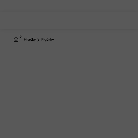
Prejsť
na
obsah
Domov
Hračky
Figúrky