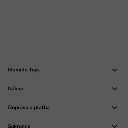
Z
á
Mamido Toys
p
ä
t
Nákup
i
e
Doprava a platba
Súkromie