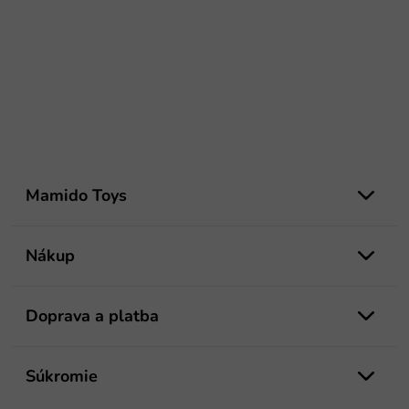
Z
á
Mamido Toys
p
ä
t
Nákup
i
e
Doprava a platba
Súkromie