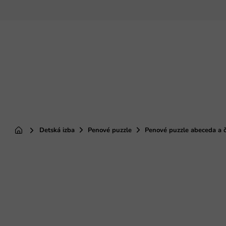
Prejsť
na
obsah
Detská izba
Penové puzzle
Penové puzzle abeceda a č
Domov