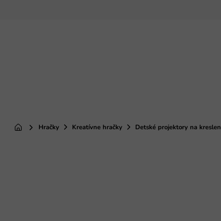
Prejsť
na
obsah
Hračky
Kreatívne hračky
Detské projektory na kreslen
Domov