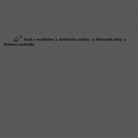
Prejsť
na
obsah
Domov
Autá a vozidielka
Elektrické autíčka
Náhradné diely
Riadiace jednotky