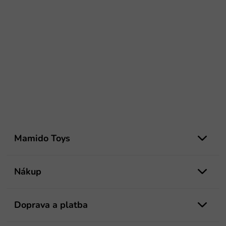
Z
á
Mamido Toys
p
ä
t
Nákup
i
e
Doprava a platba