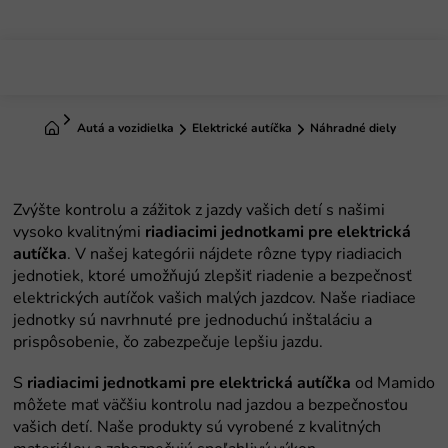
Prejsť
na
obsah
Domov
Autá a vozidielka
Elektrické autíčka
Náhradné diely
riadiacimi jednotkami pre elektrická
autíčka
riadiacimi jednotkami pre elektrická autíčka