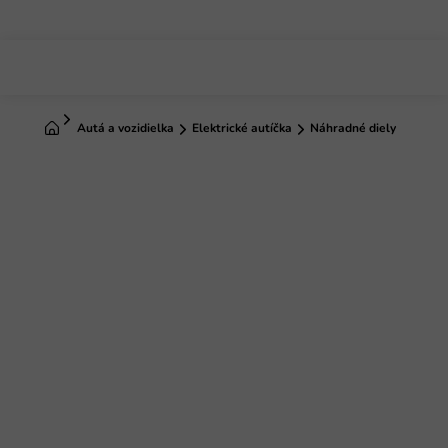
Prejsť
na
obsah
Domov
Autá a vozidielka
Elektrické autíčka
Náhradné diely