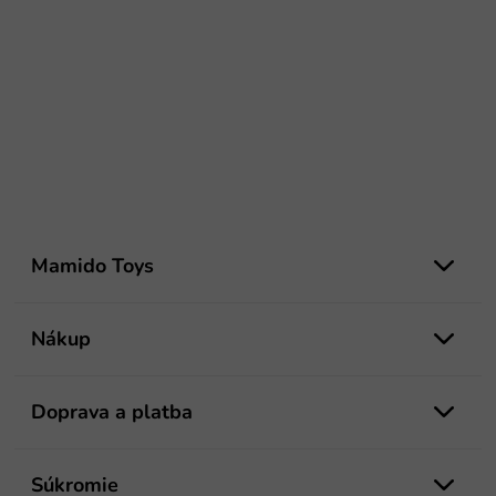
Z
á
Mamido Toys
p
ä
t
Nákup
i
e
Doprava a platba
Súkromie