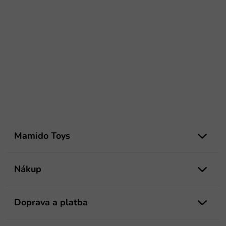
Z
á
Mamido Toys
p
ä
t
Nákup
i
e
Doprava a platba