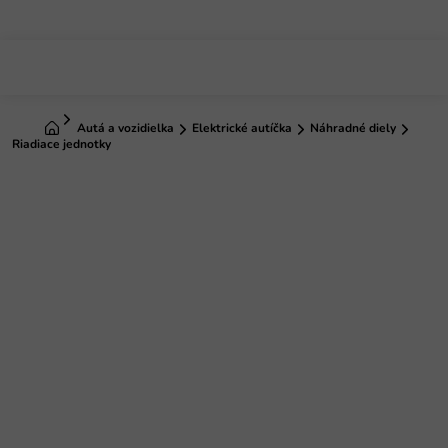
Prejsť
na
obsah
Domov
Autá a vozidielka
Elektrické autíčka
Náhradné diely
Riadiace jednotky