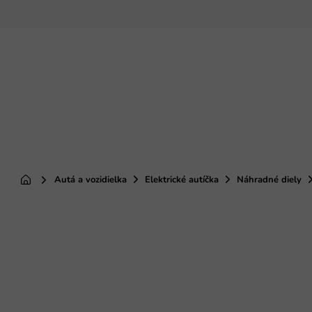
Prejsť
na
obsah
Autá a vozidielka
Elektrické autíčka
Náhradné diely
Domov