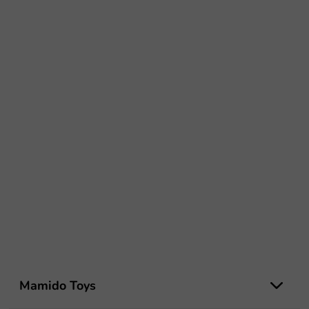
Z
á
Mamido Toys
p