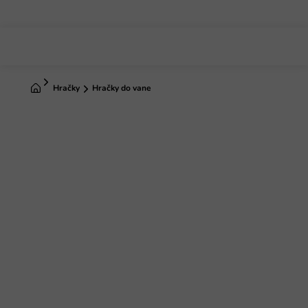
Prejsť
na
obsah
Domov
Hračky
Hračky do vane