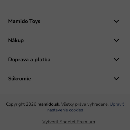
Z
á
Mamido Toys
p
ä
t
Nákup
i
e
Doprava a platba
Súkromie
Copyright 2026
mamido.sk
. Všetky práva vyhradené.
Upraviť
nastavenie cookies
Vytvoril Shoptet Premium