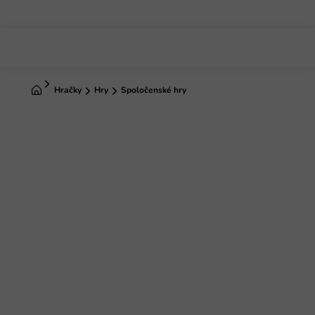
Prejsť
na
obsah
Domov
Hračky
Hry
Spoločenské hry