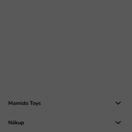
Z
á
Mamido Toys
p
ä
t
Nákup
i