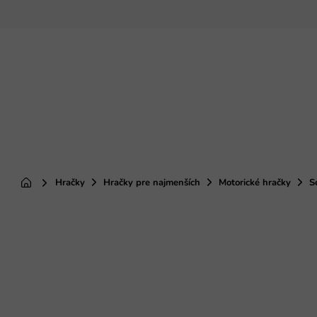
Prejsť
na
obsah
Hračky
Hračky pre najmenších
Motorické hračky
S
Domov