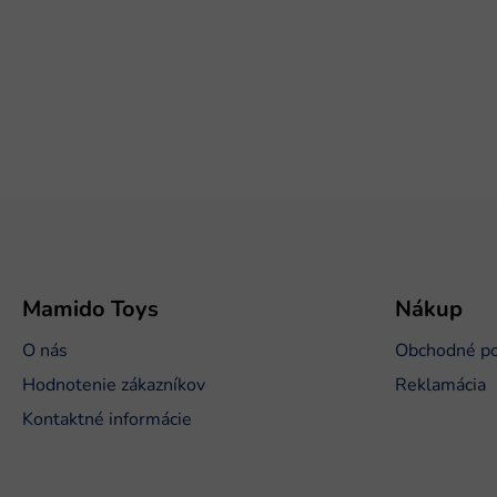
Z
á
p
ä
t
Mamido Toys
Nákup
i
O nás
Obchodné p
e
Hodnotenie zákazníkov
Reklamácia
Kontaktné informácie