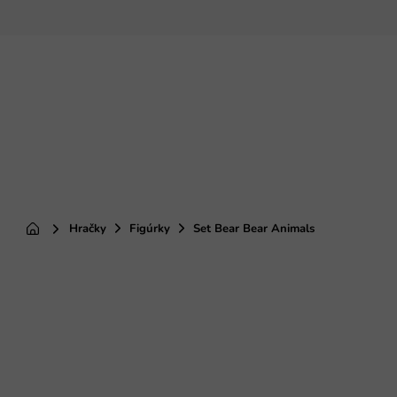
Prejsť
na
obsah
Hračky
Figúrky
Set Bear Bear Animals
Domov