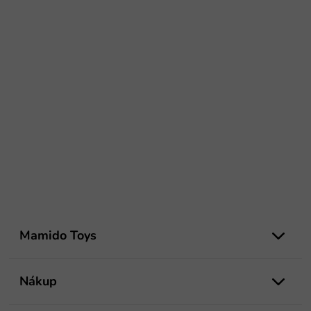
Z
á
Mamido Toys
p
ä
t
Nákup
i