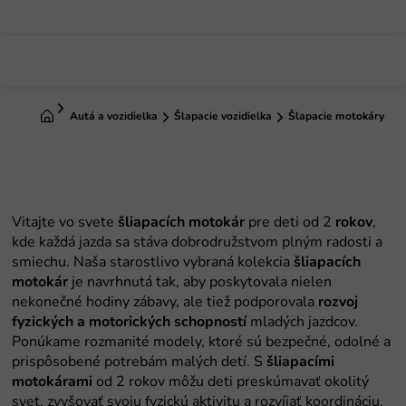
Prejsť
na
obsah
Domov
Autá a vozidielka
Šlapacie vozidielka
Šlapacie motokáry
Vitajte vo svete
šliapacích motokár
pre deti od 2
rokov
,
kde každá jazda sa stáva dobrodružstvom plným radosti a
smiechu. Naša starostlivo vybraná kolekcia
šliapacích
motokár
je navrhnutá tak, aby poskytovala nielen
nekonečné hodiny zábavy, ale tiež podporovala
rozvoj
fyzických a motorických schopností
mladých jazdcov.
Ponúkame rozmanité modely, ktoré sú bezpečné, odolné a
prispôsobené potrebám malých detí. S
šliapacími
motokárami
od 2 rokov môžu deti preskúmavať okolitý
svet, zvyšovať svoju fyzickú aktivitu a rozvíjať koordináciu.