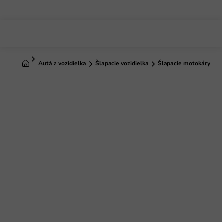
Prejsť
na
obsah
Domov
Autá a vozidielka
Šlapacie vozidielka
Šlapacie motokáry