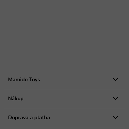
Z
á
Mamido Toys
p
ä
t
Nákup
i
e
Doprava a platba