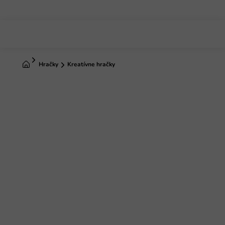
Prejsť
na
obsah
Domov
Hračky
Kreatívne hračky