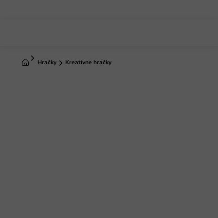
Prejsť
na
obsah
Domov
Hračky
Kreatívne hračky