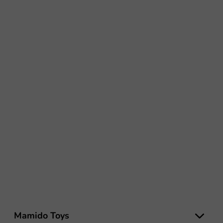
Z
á
Mamido Toys