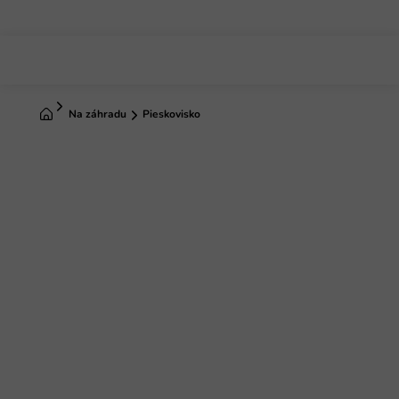
Prejsť
na
obsah
Domov
Na záhradu
Pieskovisko