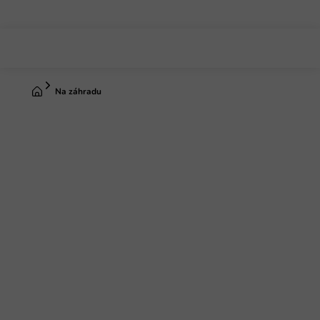
Prejsť
na
obsah
Domov
Na záhradu