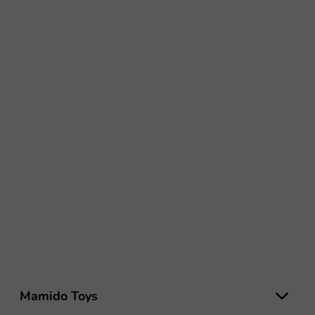
Z
á
Mamido Toys
p