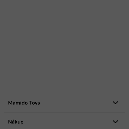
Z
á
Mamido Toys
p
ä
t
Nákup
i