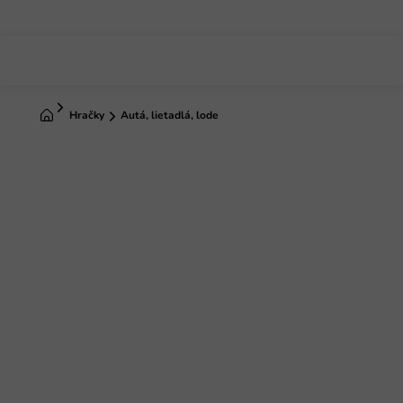
Prejsť
na
obsah
Domov
Hračky
Autá, lietadlá, lode