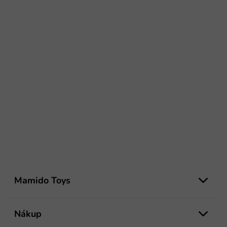
Z
á
Mamido Toys
p
ä
t
Nákup
i