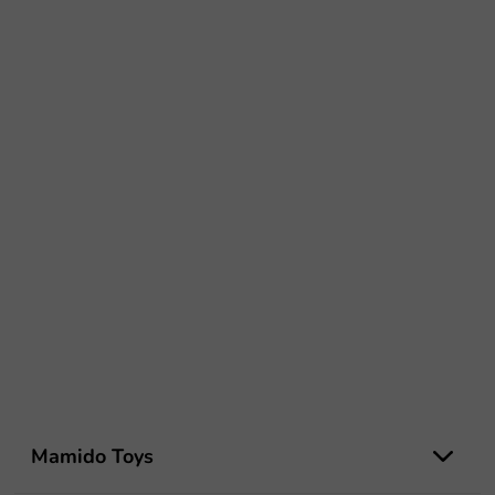
Z
á
Mamido Toys
p