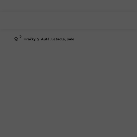
Prejsť
na
obsah
Domov
Hračky
Autá, lietadlá, lode