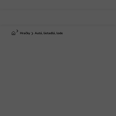
Prejsť
na
obsah
Domov
Hračky
Autá, lietadlá, lode