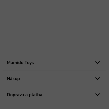
Z
á
Mamido Toys
p
ä
t
Nákup
i
e
Doprava a platba