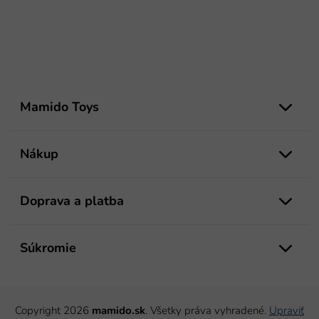
Z
á
Mamido Toys
p
ä
t
Nákup
i
e
Doprava a platba
Súkromie
Copyright 2026
mamido.sk
. Všetky práva vyhradené.
Upraviť