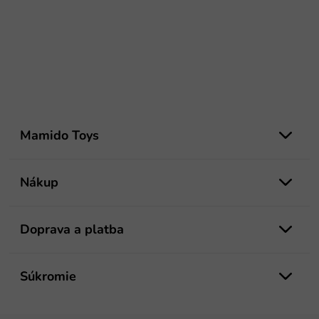
Z
á
Mamido Toys
p
ä
t
Nákup
i
e
Doprava a platba
Súkromie