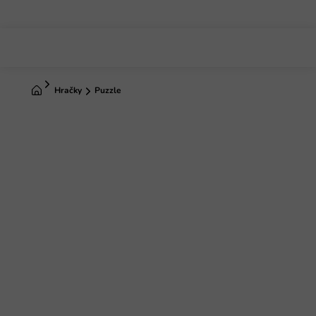
Prejsť
na
obsah
Domov
Hračky
Puzzle