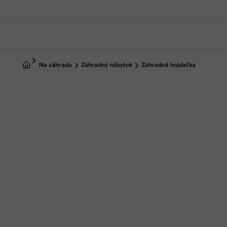
Prejsť
na
obsah
Domov
Na záhradu
Záhradný nábytok
Záhradná hojdačka