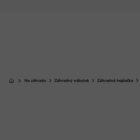
Prejsť
na
obsah
Na záhradu
Záhradný nábytok
Záhradná hojdačka
Domov