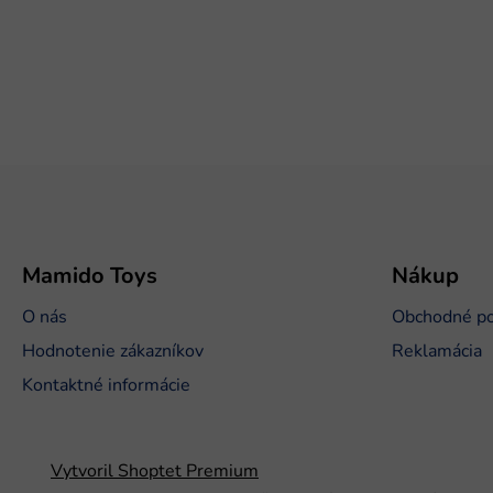
Z
á
p
ä
t
Mamido Toys
Nákup
i
O nás
Obchodné p
e
Hodnotenie zákazníkov
Reklamácia
Kontaktné informácie
Vytvoril Shoptet Premium