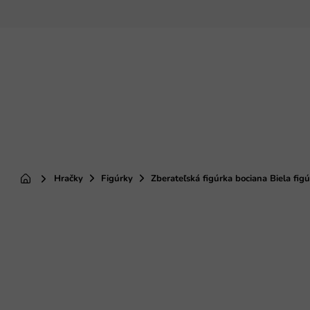
Prejsť
na
obsah
Hračky
Figúrky
Zberateľská figúrka bociana Biela fig
Domov