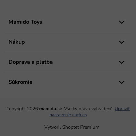
Z
á
Mamido Toys
p
ä
t
Nákup
i
e
Doprava a platba
Súkromie
Copyright 2026
mamido.sk
. Všetky práva vyhradené.
Upraviť
nastavenie cookies
Vytvoril Shoptet Premium