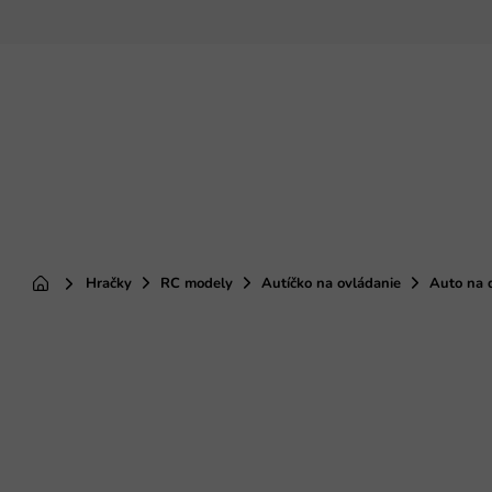
Prejsť
na
obsah
Hračky
RC modely
Autíčko na ovládanie
Auto na d
Domov