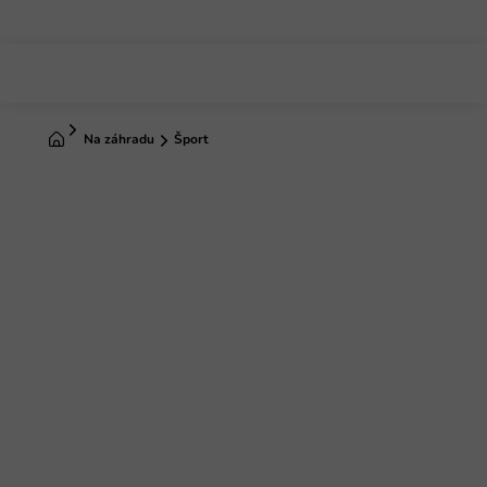
Prejsť
na
obsah
Domov
Na záhradu
Šport