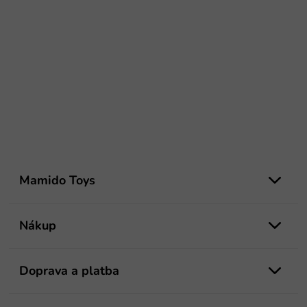
Z
á
Mamido Toys
p
ä
t
Nákup
i
e
Doprava a platba