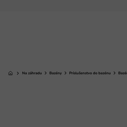
Prejsť
na
obsah
Na záhradu
Bazény
Príslušenstvo do bazénu
Bazé
Domov