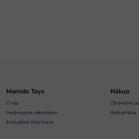
Z
á
p
ä
t
Mamido Toys
Nákup
i
O nás
Obchodné p
e
Hodnotenie zákazníkov
Reklamácia
Kontaktné informácie