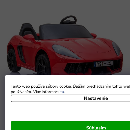
Tento web používa súbory cookie. Ďalším prechádzaním tohto webu
používaním. Viac informácií
tu
.
Nastavenie
Elektrické autíčko YSA021A červené
PREHLIADNUŤ SI
Súhlasím