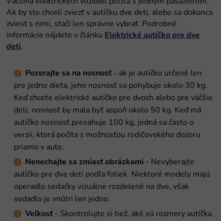
Väčšina elektrických vozidiel počíta s jedným pasažierom.
Ak by ste chceli zviezť v autíčku dve deti, alebo sa dokonca
zviesť s nimi, stačí len správne vybrať. Podrobné
informácie nájdete v článku
Elektrické autíčko pre dve
deti
.
Pozerajte sa na nosnosť
- ak je autíčko určené len
pre jedno dieťa, jeho nosnosť sa pohybuje okolo 30 kg.
Keď chcete elektrické autíčko pre dvoch alebo pre väčšie
deti, nosnosť by mala byť aspoň okolo 50 kg. Keď má
autíčko nosnosť presahuje 100 kg, jedná sa často o
verzii, ktorá počíta s možnosťou rodičovského dozoru
priamo v aute.
Nenechajte sa zmiasť obrázkami
- Nevyberajte
autíčko pre dve deti podľa fotiek. Niektoré modely majú
operadlo sedačky vizuálne rozdelené na dve, však
sedadlo je vnútri len jedno.
Veľkosť
- Skontrolujte si tiež, aké sú rozmery autíčka.