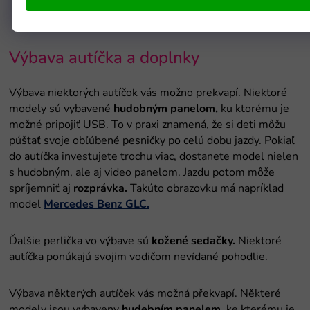
Výbava autíčka a doplnky
Výbava niektorých autíčok vás možno prekvapí. Niektoré
modely sú vybavené
hudobným panelom,
ku ktorému je
možné pripojiť USB. To v praxi znamená, že si deti môžu
púšťať svoje obľúbené pesničky po celú dobu jazdy. Pokiaľ
do autíčka investujete trochu viac, dostanete model nielen
s hudobným, ale aj video panelom. Jazdu potom môže
spríjemniť aj
rozprávka.
Takúto obrazovku má napríklad
model
Mercedes Benz GLC.
Ďalšie perlička vo výbave sú
kožené sedačky.
Niektoré
autíčka ponúkajú svojim vodičom nevídané pohodlie.
Výbava některých autíček vás možná překvapí. Některé
modely jsou vybaveny
hudebním panelem
, ke kterému je