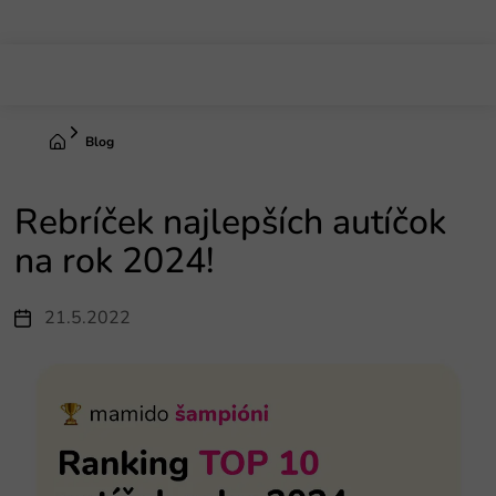
Prejsť
na
obsah
Domov
Blog
Rebríček najlepších autíčok
na rok 2024!
21.5.2022