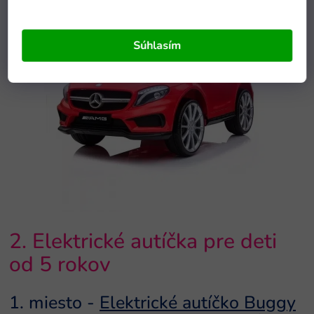
Súhlasím
2. Elektrické autíčka pre deti
od 5 rokov
1. miesto -
Elektrické autíčko Buggy