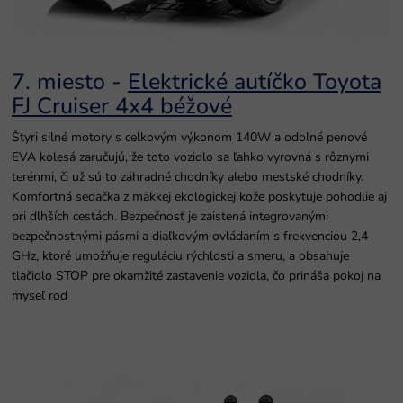
7. miesto -
Elektrické autíčko Toyota
FJ Cruiser 4x4 béžové
Štyri silné motory s celkovým výkonom 140W a odolné penové
EVA kolesá zaručujú, že toto vozidlo sa ľahko vyrovná s rôznymi
terénmi, či už sú to záhradné chodníky alebo mestské chodníky.
Komfortná sedačka z mäkkej ekologickej kože poskytuje pohodlie aj
pri dlhších cestách. Bezpečnosť je zaistená integrovanými
bezpečnostnými pásmi a diaľkovým ovládaním s frekvenciou 2,4
GHz, ktoré umožňuje reguláciu rýchlosti a smeru, a obsahuje
tlačidlo STOP pre okamžité zastavenie vozidla, čo prináša pokoj na
myseľ rod