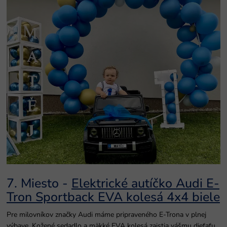
7. Miesto -
Elektrické autíčko Audi E-
Tron Sportback EVA kolesá 4x4 biele
Pre milovníkov značky Audi máme pripraveného E-Trona v plnej
výbave. Kožené sedadlo a mäkké EVA kolesá zaistia vášmu dieťaťu