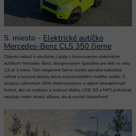
5. miesto -
Elektrické autíčko
Mercedes-Benz CLS 350 čierne
Objavte radosť a vzrušenie z jazdy s licencovaným elektrickým
autíčkom Mercedes-Benz, designovaným špeciálne pre deti vo veku
1,5 až 3 rokov. Toto elegantné čierne vozidlo ponúka realistický
vzhľad a luxusné detaily, ktoré oslovia každého malého vodiča. S
dvojicou výkonných 35W elektromotorov a radom interaktívnych
funkcií, ako sú svietiace a zvukové efekty, USB, SD a MP3 prehrávač,
zaručuje nielen skvelú zábavu, ale aj vysokú bezpečnosť.