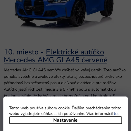
10. miesto -
Elektrické autíčko
Mercedes AMG GLA45 červené
Mercedes AMG GLA45 nemôže chýbať vo vašej garáži. Toto autíčko
ponúka svetelné a zvukové efekty, ako aj bezpečnostné prvky ako
päťbodový bezpečnostný pás a diaľkové ovládanie pre rodičov.
Autíčko jazdí rýchlosti medzi 3 a 5 km/h spolu s automatickou
brzdou zaisťuje, že každá jazda je bezpečná a pod kontrolou. S
motormi 2x35W a batériou 12V 4,5Ah je to skvelá voľba pre dieťa,
Tento web používa súbory cookie. Ďalším prechádzaním tohto
ktoré sa ešte len učí základom riadenia vo svojom vlastnom
webu vyjadrujete súhlas s ich používaním. Viac informácií
tu
.
športovom aute.
Nastavenie