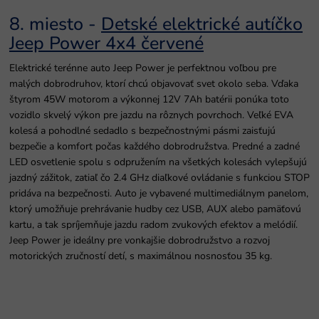
8. miesto -
Detské elektrické autíčko
Jeep Power 4x4 červené
Elektrické terénne auto Jeep Power je perfektnou voľbou pre
malých dobrodruhov, ktorí chcú objavovať svet okolo seba. Vďaka
štyrom 45W motorom a výkonnej 12V 7Ah batérii ponúka toto
vozidlo skvelý výkon pre jazdu na rôznych povrchoch. Veľké EVA
kolesá a pohodlné sedadlo s bezpečnostnými pásmi zaisťujú
bezpečie a komfort počas každého dobrodružstva. Predné a zadné
LED osvetlenie spolu s odpružením na všetkých kolesách vylepšujú
jazdný zážitok, zatiaľ čo 2.4 GHz diaľkové ovládanie s funkciou STOP
pridáva na bezpečnosti. Auto je vybavené multimediálnym panelom,
ktorý umožňuje prehrávanie hudby cez USB, AUX alebo pamäťovú
kartu, a tak spríjemňuje jazdu radom zvukových efektov a melódií.
Jeep Power je ideálny pre vonkajšie dobrodružstvo a rozvoj
motorických zručností detí, s maximálnou nosnosťou 35 kg.