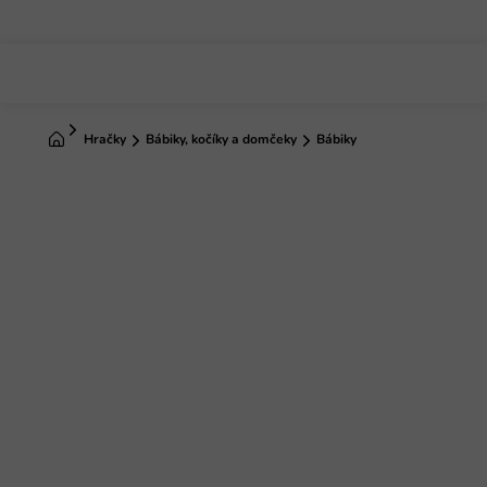
Prejsť
na
obsah
Domov
Hračky
Bábiky, kočíky a domčeky
Bábiky