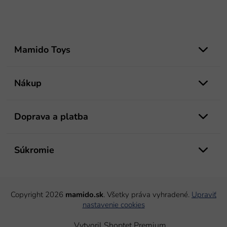
Z
á
Mamido Toys
p
ä
t
Nákup
i
e
Doprava a platba
Súkromie
Copyright 2026
mamido.sk
. Všetky práva vyhradené.
Upraviť
nastavenie cookies
Vytvoril Shoptet Premium