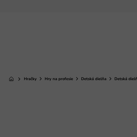
Prejsť
na
obsah
Hračky
Hry na profesie
Detská dielňa
Detská diel
Domov