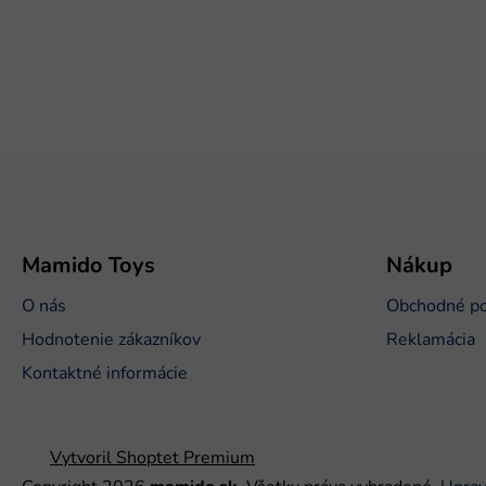
Z
á
p
ä
t
Mamido Toys
Nákup
i
O nás
Obchodné p
e
Hodnotenie zákazníkov
Reklamácia
Kontaktné informácie
Vytvoril Shoptet Premium