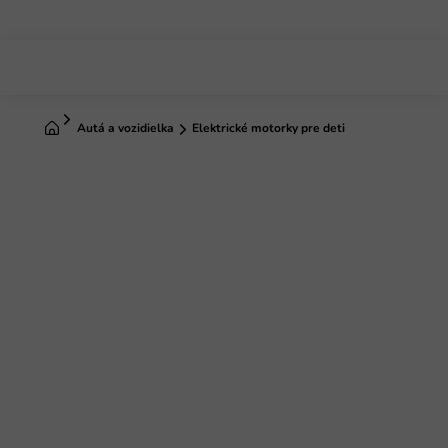
Prejsť
na
obsah
Domov
Autá a vozidielka
Elektrické motorky pre deti