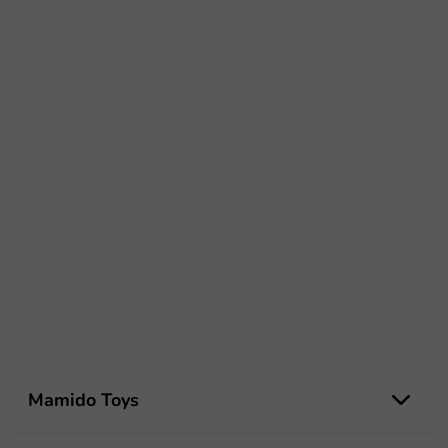
Z
á
Mamido Toys
p
ä