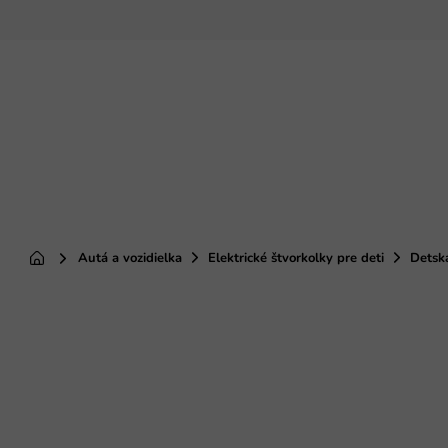
Prejsť
na
obsah
Autá a vozidielka
Elektrické štvorkolky pre deti
Detsk
Domov