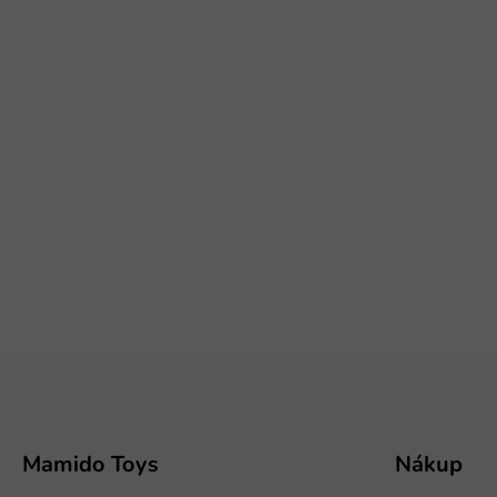
Z
á
p
ä
t
Mamido Toys
Nákup
i