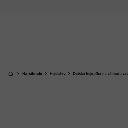
Prejsť
na
obsah
Na záhradu
Hojdačky
Detská hojdačka na záhradu ze
Domov