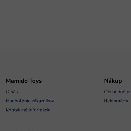
Z
á
p
ä
t
Mamido Toys
Nákup
i
O nás
Obchodné p
e
Hodnotenie zákazníkov
Reklamácia
Kontaktné informácie