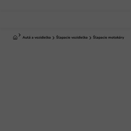
Prejsť
na
obsah
Domov
Autá a vozidielka
Šlapacie vozidielka
Šlapacie motokáry