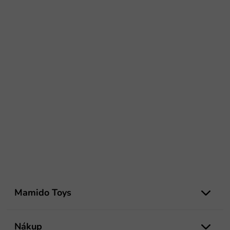
Z
á
Mamido Toys
p
ä
t
Nákup