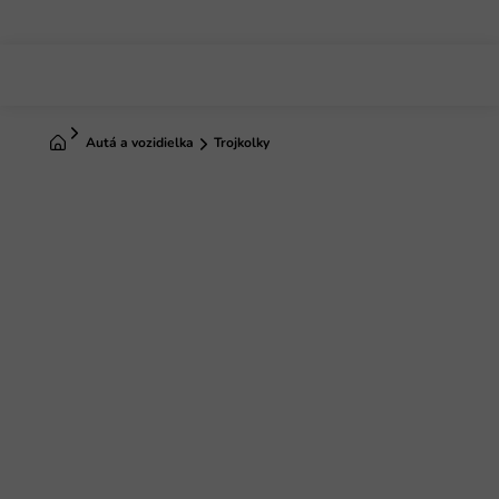
Prejsť
na
obsah
Domov
Autá a vozidielka
Trojkolky