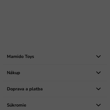
Z
á
Mamido Toys
p
ä
t
Nákup
i
e
Doprava a platba
Súkromie