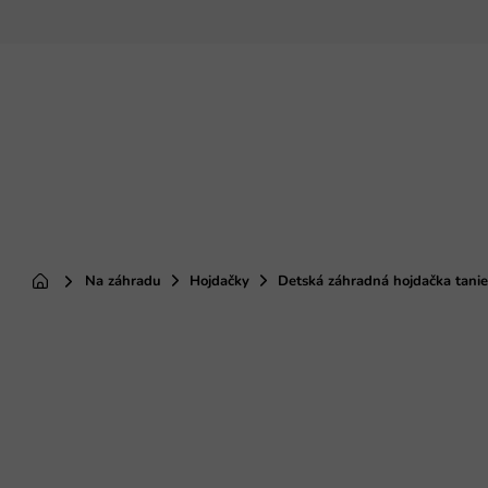
Prejsť
na
obsah
Na záhradu
Hojdačky
Detská záhradná hojdačka tanie
Domov