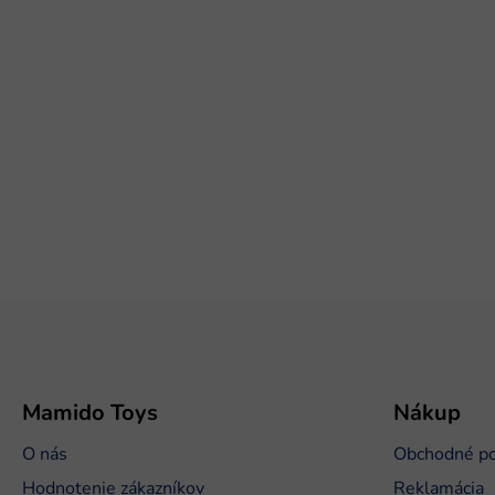
Z
á
p
ä
t
Mamido Toys
Nákup
i
O nás
Obchodné p
e
Hodnotenie zákazníkov
Reklamácia