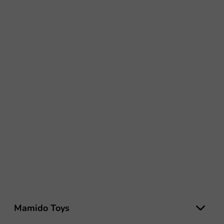
Z
á
Mamido Toys
p