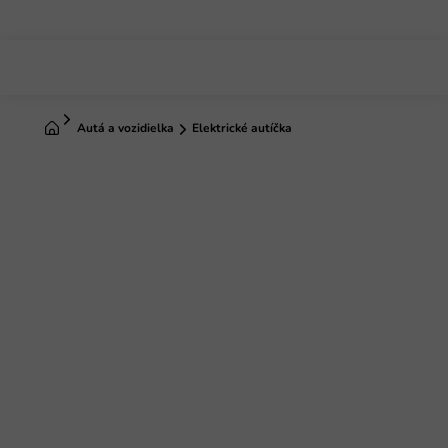
Prejsť
na
obsah
Domov
Autá a vozidielka
Elektrické autíčka