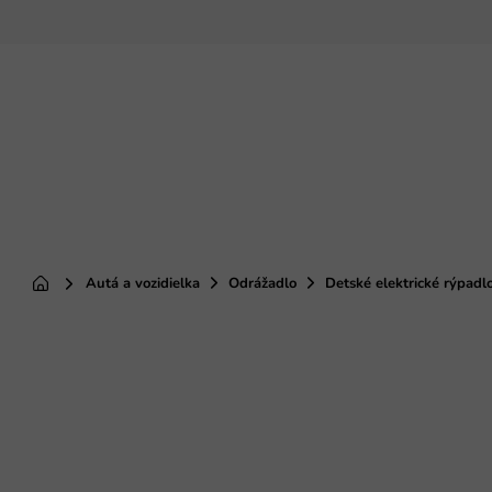
Prejsť
na
obsah
Autá a vozidielka
Odrážadlo
Detské elektrické rýpadl
Domov